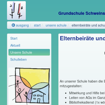
Grundschule Schwein
ausgang
start
unsere schule
elternbeiräte und sch
Elternbeiräte un
Start
Aktuell
Unsere Schule
Schulleben
An unserer Schule haben die E
mitzugestalten:
Mitwirkung und Hilfe be
Leiten von AGs im Ganz
Bibliotheksdienst (1x wöc