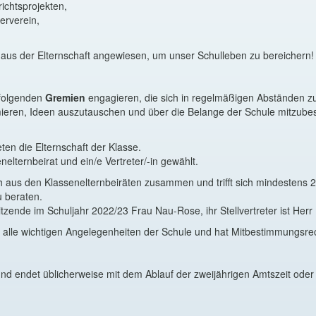
ichtsprojekten,
erverein,
fe aus der Elternschaft angewiesen, um unser Schulleben zu bereichern!
 folgenden
Gremien
engagieren, die sich in regelmäßigen Abständen
mieren, Ideen auszutauschen und über die Belange der Schule mitzub
ten die Elternschaft der Klasse.
nelternbeirat und ein/e Vertreter/-in gewählt.
ch aus den Klassenelternbeiräten zusammen und trifft sich mindestens 
u beraten.
tzende im Schuljahr 2022/23 Frau Nau-Rose, ihr Stellvertreter ist Herr
 alle wichtigen Angelegenheiten der Schule und hat Mitbestimmungsrec
h und endet üblicherweise mit dem Ablauf der zweijährigen Amtszeit od