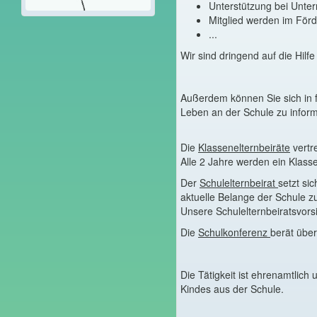
Unterstützung bei Unterr
Mitglied werden im Förd
...
Wir sind dringend auf die Hil
Außerdem können Sie sich in
Leben an der Schule zu infor
Die
Klassenelternbeiräte
vertre
Alle 2 Jahre werden ein Klasse
Der
Schulelternbeirat
setzt si
aktuelle Belange der Schule z
Unsere Schulelternbeiratsvorsi
Die
Schulkonferenz
berät über
Die Tätigkeit ist ehrenamtlic
Kindes aus der Schule.