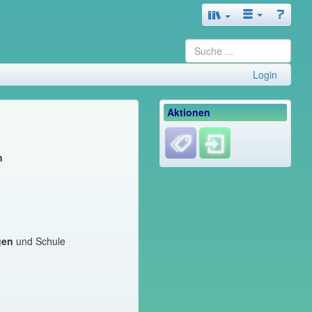
Login
Aktionen
n
n
gen
und Schule